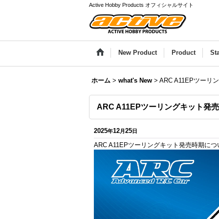
Active Hobby Products オフィシャルサイト
New Product
Product
St
ホーム
>
what's New
>
ARC A11EPツ
ARC A11EPツーリングキット発
2025
12
25
年
月
日
ARC A11EPツーリングキット発売時期に