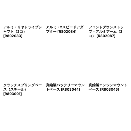
アルミ・リヤドライブシ
アルミ・2スピードアダ
フロントダウンストッ
ャフト（2コ）
プター
[
R802084
]
プ・アルミアーム（2
[
R802083
]
コ）
[
R802087
]
クラッチスプリングベー
真鍮製バッテリーマウン
真鍮製エンジンマウント
ス（スチール）
トベース
[
R803044
]
ベース
[
R803045
]
[
R803001
]