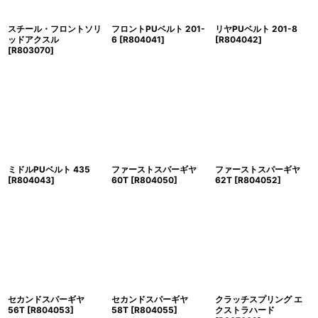
スチール・フロントソリ
フロントPUベルト 201-
リヤPUベルト 201-8
ッドアクスル
6
[
R804041
]
[
R804042
]
[
R803070
]
ミドルPUベルト 435
ファーストスパーギヤ
ファーストスパーギヤ
[
R804043
]
60T
[
R804050
]
62T
[
R804052
]
セカンドスパーギヤ
セカンドスパーギヤ
クラッチスプリング エ
56T
[
R804053
]
58T
[
R804055
]
クストラハード