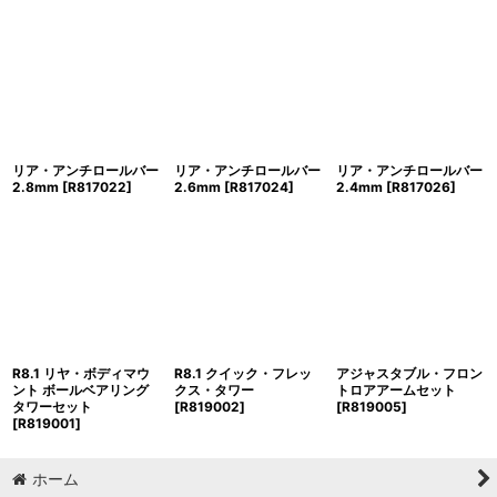
リア・アンチロールバー
リア・アンチロールバー
リア・アンチロールバー
2.8mm
[
R817022
]
2.6mm
[
R817024
]
2.4mm
[
R817026
]
R8.1 リヤ・ボディマウ
R8.1 クイック・フレッ
アジャスタブル・フロン
ント ボールベアリング
クス・タワー
トロアアームセット
タワーセット
[
R819002
]
[
R819005
]
[
R819001
]
ホーム