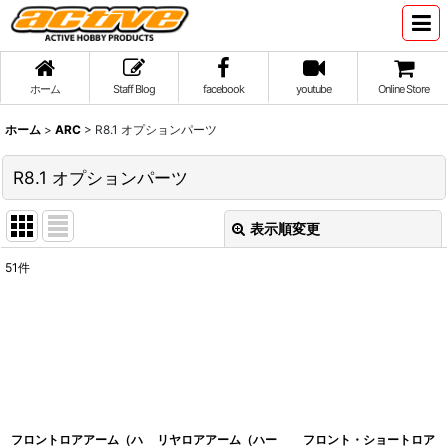
ホーム
Staff Blog
facebook
youtube
Online Store
ホーム
>
ARC
>
R8.1 オプションパーツ
R8.1 オプションパーツ
表示順変更
閉じる
51
件
表示数
:
並び順
:
絞り込む
フロントロアアーム（ハ
リヤロアアーム（ハー
フロント・ショートロア