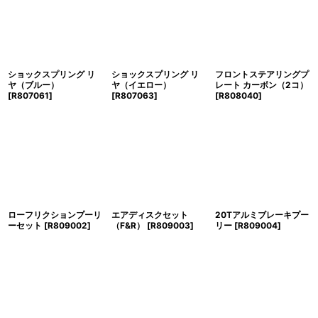
ショックスプリング リ
ショックスプリング リ
フロントステアリングプ
ヤ（ブルー）
ヤ（イエロー）
レート カーボン（2コ）
[
R807061
]
[
R807063
]
[
R808040
]
ローフリクションプーリ
エアディスクセット
20Tアルミブレーキプー
ーセット
[
R809002
]
（F&R）
[
R809003
]
リー
[
R809004
]