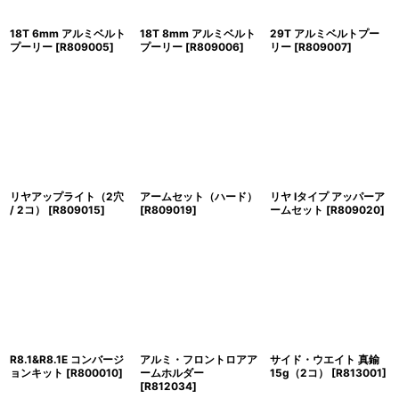
18T 6mm アルミベルト
18T 8mm アルミベルト
29T アルミベルトプー
プーリー
[
R809005
]
プーリー
[
R809006
]
リー
[
R809007
]
リヤアップライト（2穴
アームセット（ハード）
リヤ Iタイプ アッパーア
/ 2コ）
[
R809015
]
[
R809019
]
ームセット
[
R809020
]
R8.1&R8.1E コンバージ
アルミ・フロントロアア
サイド・ウエイト 真鍮
ョンキット
[
R800010
]
ームホルダー
15g（2コ）
[
R813001
]
[
R812034
]