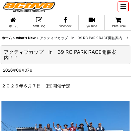
ホーム
Staff Blog
facebook
youtube
Online Store
ホーム
>
what's New
>
アクティブカップ in 39 RC PARK RACE開催案内！！
アクティブカップ in 39 RC PARK RACE開催案
内！！
2026
06
07
年
月
日
２０２６年６月７日 (日)開催予定