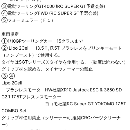
③電動ツーリングGT4000 (RC SUPER GT予選会兼)
④電動ツーリングFWD (RC SUPER GT予選会兼)
⑤フォーミュラー（Ｆ１）
車両規定
①1/10GPツーリングカー 15クラスまで
② Lipo 2Ceii 13.5Ｔ,17.5T ブラシレスをブリンキーモード
（ノンブースト）で使用する。
タイヤはSGTシリーズＸタイヤを使用する。（硬度は問わない）
グリップ材を認める、タイヤウォーマーの禁止
③ ④
Lipo 2Cell
ブラシレスモータ HW社製XR10 Justock ESC & 3650 SD
G2.1 17.5Tブレスレスモーター
ヨコモ社製RC Super GT YOKOMO 17.5T
COMBO Set
グリップ材使用禁止（クリーナー可,推奨CRCパーツクリーナ
ー）