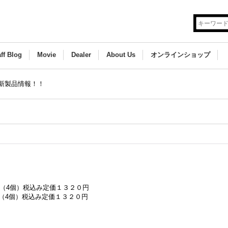
aff Blog
Movie
Dealer
About Us
オンラインショップ
新製品情報！！
！
/8mm（4個）税込み定価１３２０円
/6mm（4個）税込み定価１３２０円