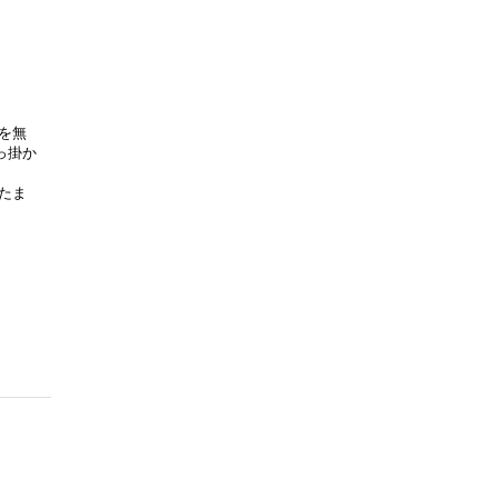
を無
っ掛か
たま