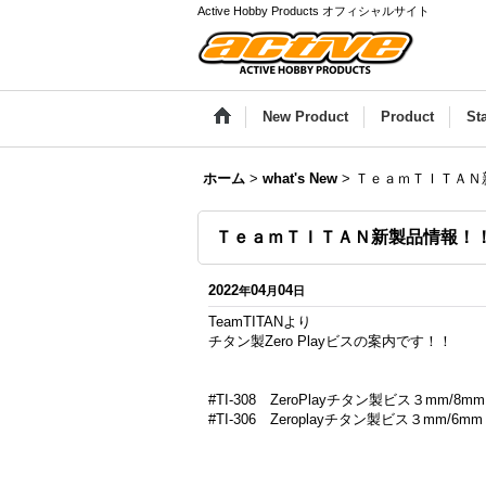
Active Hobby Products オフィシャルサイト
New Product
Product
St
ホーム
>
what's New
>
ＴｅａｍＴＩＴＡＮ
ＴｅａｍＴＩＴＡＮ新製品情報！
2022
04
04
年
月
日
TeamTITANより
チタン製Zero Playビスの案内です！！
#TI-308 ZeroPlayチタン製ビス３mm
#TI-306 Zeroplayチタン製ビス３mm