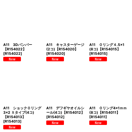
A11 3Dバンパー
A11 キャスターゲージ
A11 Ｏリング４.5×1
【R154022】
(2コ)【R154020】
(8コ)【R154015】
[
R154022
]
[
R154020
]
[
R154015
]
A11 ショックＯリング
A11 デフギヤオイルシ
A11 Ｏリング4×1ｍｍ
3×2 Ｘタイプ(4コ)
ール(4コ)【R154012】
(8コ)【R154011】
【R154013】
[
R154012
]
[
R154011
]
[
R154013
]