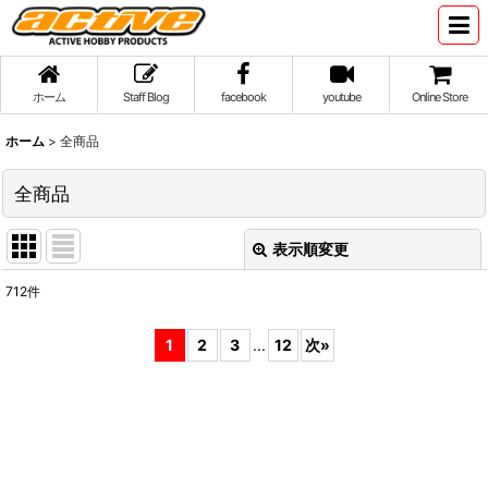
ホーム
Staff Blog
facebook
youtube
Online Store
ホーム
>
全商品
全商品
表示順変更
閉じる
712
件
表示数
:
1
2
3
...
12
次
»
並び順
:
絞り込む