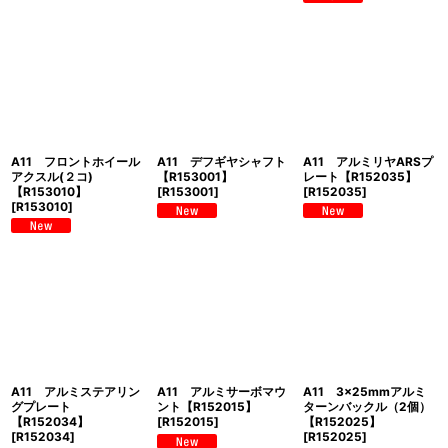
A11 フロントホイール
A11 デフギヤシャフト
A11 アルミリヤARSプ
アクスル(２コ)
【R153001】
レート【R152035】
【R153010】
[
R153001
]
[
R152035
]
[
R153010
]
A11 アルミステアリン
A11 アルミサーボマウ
A11 3×25mmアルミ
グプレート
ント【R152015】
ターンバックル（2個）
【R152034】
[
R152015
]
【R152025】
[
R152034
]
[
R152025
]