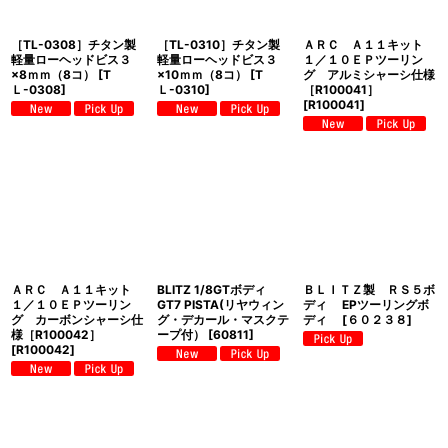
［TL-0308］チタン製
［TL-0310］チタン製
ＡＲＣ Ａ１１キット
軽量ローヘッドビス３
軽量ローヘッドビス３
１／１０ＥＰツーリン
×8ｍｍ（8コ）
[
T
×10ｍｍ（8コ）
[
T
グ アルミシャーシ仕様
Ｌ-0308
]
Ｌ-0310
]
［R100041］
[
R100041
]
ＡＲＣ Ａ１１キット
BLITZ 1/8GTボディ
ＢＬＩＴＺ製 ＲＳ５ボ
１／１０ＥＰツーリン
GT7 PISTA(リヤウィン
ディ EPツーリングボ
グ カーボンシャーシ仕
グ・デカール・マスクテ
ディ
[
６０２３８
]
様［R100042］
ープ付）
[
60811
]
[
R100042
]