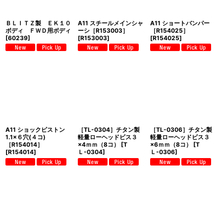
ＢＬＩＴＺ製 ＥＫ１０
A11 スチールメインシャ
A11 ショートバンパー
ボディ ＦＷＤ用ボディ
ーシ［R153003］
［R154025］
[
60239
]
[
R153003
]
[
R154025
]
A11 ショックピストン
［TL-0304］チタン製
［TL-0306］チタン製
1.1×６穴(４コ)
軽量ローヘッドビス３
軽量ローヘッドビス３
［R154014］
×4ｍｍ（8コ）
[
T
×6ｍｍ（8コ）
[
T
[
R154014
]
Ｌ-0304
]
Ｌ-0306
]