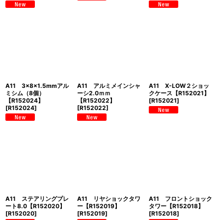
A11 3×8×1.5mmアル
A11 アルミメインシャ
A11 X-LOW２ショッ
ミシム（8個）
ーシ2.0ｍｍ
クケース【R152021】
【R152024】
【R152022】
[
R152021
]
[
R152024
]
[
R152022
]
A11 ステアリングプレ
A11 リヤショックタワ
A11 フロントショック
ート8.0【R152020】
ー【R152019】
タワー【R152018】
[
R152020
]
[
R152019
]
[
R152018
]