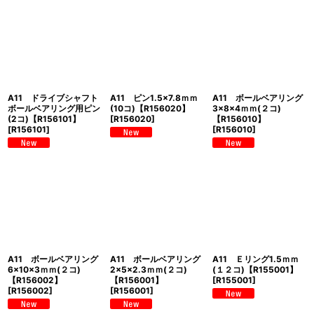
A11 ドライブシャフト
A11 ピン1.5×7.8ｍｍ
A11 ボールベアリング
ボールベアリング用ピン
(10コ)【R156020】
3×8×4ｍｍ(２コ)
(2コ)【R156101】
[
R156020
]
【R156010】
[
R156101
]
[
R156010
]
A11 ボールベアリング
A11 ボールベアリング
A11 Ｅリング1.5ｍｍ
6×10×3ｍｍ(２コ)
2×5×2.3ｍｍ(２コ)
(１２コ)【R155001】
【R156002】
【R156001】
[
R155001
]
[
R156002
]
[
R156001
]