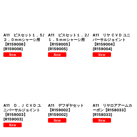
A11 ビスセット１．５/
A11 ビスセット１．２/
A11 リヤ ＣＶＤ ユニ
２．０ｍｍシャーシ用
１．５ｍｍシャーシ用
バーサルジョイント
【R159006】
【R159005】
【R159004】
[
R159006
]
[
R159005
]
[
R159004
]
A11 Ｄ．Ｊ ＣＶＤ ユ
A11 デフギヤセット
A11 リヤロアアームカ
ニバーサルジョイント
【R159002】
ーボン【R158033】
【R159003】
[
R159002
]
[
R158033
]
[
R159003
]