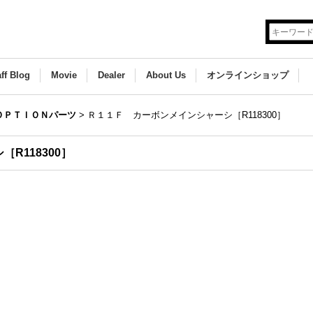
aff Blog
Movie
Dealer
About Us
オンラインショップ
ＯＰＴＩＯＮパーツ
>
Ｒ１１Ｆ カーボンメインシャーシ［R118300］
R118300］