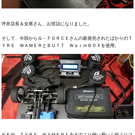
坪井店長＆女将さん、お世話になりました。
そして、今回からＧ－ＦＯＲＣＥさんの新発売されたばかりのＴ
ＹＲＥ ＷＡＭＥＲとＢＵＴＴ ＷａｒｍＢＯＸを使用。
ＮＥＷ ＴＹＲＥ ＷＡＭＥＲも今までより使い易いく何よりコ