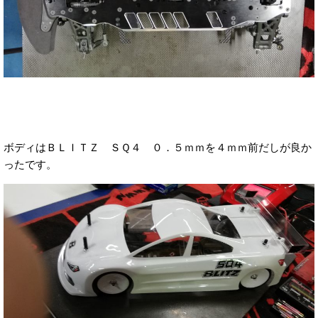
ボディはＢＬＩＴＺ ＳＱ４ ０．５ｍｍを４ｍｍ前だしが良か
ったです。