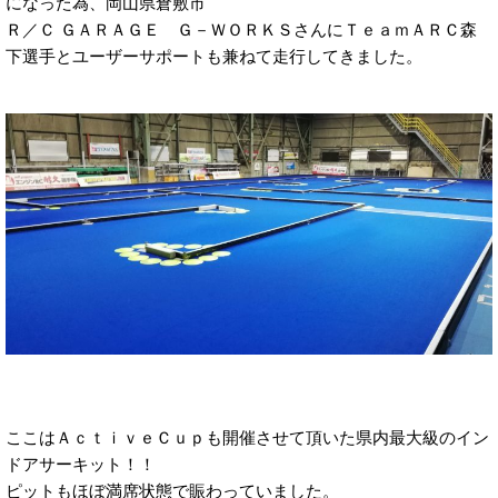
になった為、岡山県倉敷市
Ｒ／Ｃ ＧＡＲＡＧＥ Ｇ－ＷＯＲＫＳさんにＴｅａｍＡＲＣ森
下選手とユーザーサポートも兼ねて走行してきました。
ここはＡｃｔｉｖｅＣｕｐも開催させて頂いた県内最大級のイン
ドアサーキット！！
ピットもほぼ満席状態で賑わっていました。