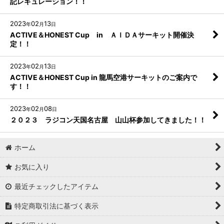
記レギュレーション！！
2023
02
13
年
月
日
ACTIVE＆HONEST Cup in ＡＩＤＡサーキット開催決
定！！
2023
02
13
年
月
日
ACTIVE＆HONEST Cup in 龍馬空港サーキットのご案内で
す！！
2023
02
08
年
月
日
２０２３ ラジコン天国名古屋 山山杯参加してきました！！
ホーム
お気に入り
最近チェックしたアイテム
特定商取引法に基づく表示