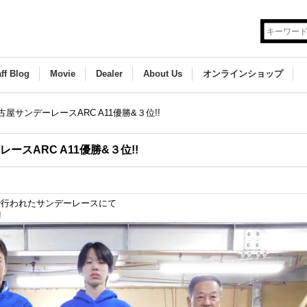
aff Blog
Movie
Dealer
About Us
オンラインショップ
屋サンデーレースARC A11優勝&３位!!
ースARC A11優勝&３位!!
んで行われたサンデーレースにて
!