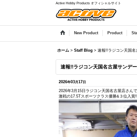
Active Hobby Products オフィシャルサイト
New Product
Product
St
ホーム
>
Staff Blog
>
速報!!ラジコン天国名古
速報!!ラジコン天国名古屋サンデーレ
2026
03
17
年
月
日
2026年3月15日ラジコン天国名古屋店さ
激戦の17.5Tスポーツクラス優勝&３位入賞!